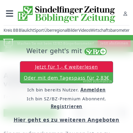
Kreis BB
Blaulicht
Sport
Überregional
Bilder
Videos
Wirtschaftsbarometer
Machen Sie mit beim SZ/BZ-Bürgerbarometer!
Jetzt abstimmen
Weiter geht's mit
Jetzt für 1,- € weiterlesen
Aufmerksamer Zeuge
Oder mit dem Tagespass für 2,83€
verhindert Einbruch
endet automatisch
Ich bin bereits Nutzer.
Anmelden
Freitag, 27. Mai 2016, 12:06 Uhr
Ich bin SZ/BZ-Premium Abonnent.
Registrieren
Artikel vorlesen
Exklusiv für Abonnenten
Hier geht es zu weiteren Angeboten