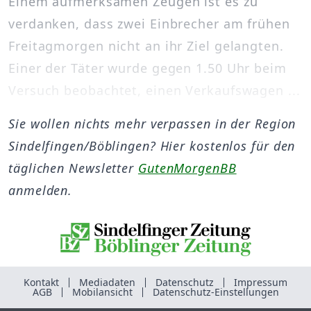
Einem aufmerksamen Zeugen ist es zu
verdanken, dass zwei Einbrecher am frühen
Freitagmorgen nicht an ihr Ziel gelangten.
Einer der Täter wurde gegen 1.50 Uhr beim
Versuch beobachtet, einen Verkaufswagen ...
Sie wollen nichts mehr verpassen in der Region
Sindelfingen/Böblingen? Hier kostenlos für den
täglichen Newsletter
GutenMorgenBB
anmelden.
Kontakt
Mediadaten
Datenschutz
Impressum
AGB
Mobilansicht
Datenschutz-Einstellungen