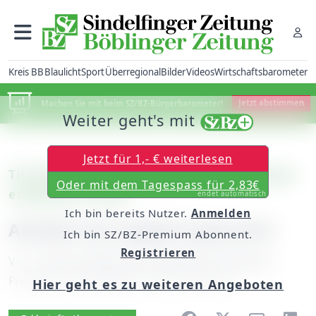
Kreis BB
Blaulicht
Sport
Überregional
Bilder
Videos
Wirtschaftsbarometer
Machen Sie mit beim SZ/BZ-Bürgerbarometer!
Jetzt abstimmen
Weiter geht's mit
Jetzt für 1,- € weiterlesen
Tischtennis Bundesliga, Frauen: Böblingen
Oder mit dem Tagespass für 2,83€
empfängt Tostedt
endet automatisch
Ich bin bereits Nutzer.
Anmelden
Auftakt hat Appetit gemacht
Ich bin SZ/BZ-Premium Abonnent.
Registrieren
Von
unserem Mitarbeiter Manfred Schneider
Freitag, 28. September 2007, 00:00 Uhr
Hier geht es zu weiteren Angeboten