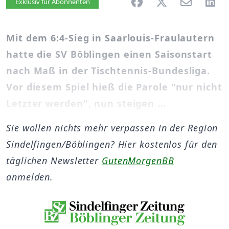
Artikel vorlesen
Exklusiv für Abonnenten
Mit dem 6:4-Sieg in Saarlouis-Fraulautern
hatte die SV Böblingen einen Saisonstart
nach Maß in der Tischtennis-Bundesliga.
Vor diesem Spiel hieß die Parole "nur nicht
Letzter werden", nun steigen ...
Sie wollen nichts mehr verpassen in der Region
Sindelfingen/Böblingen? Hier kostenlos für den
täglichen Newsletter
GutenMorgenBB
anmelden.