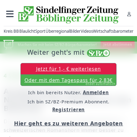
Kreis BB
Blaulicht
Sport
Überregional
Bilder
Videos
Wirtschaftsbarometer
Machen Sie mit beim SZ/BZ-Bürgerbarometer!
Jetzt abstimmen
Weiter geht's mit
Jetzt für 1,- € weiterlesen
4 Stunden und 46 Minuten
Oder mit dem Tagespass für 2,83€
endet automatisch
Ausdauersport: Moritz
Ich bin bereits Nutzer.
Anmelden
Nachbauer durchschwimmt den
Ich bin SZ/BZ-Premium Abonnent.
Bodensee
Registrieren
Die weiße Bademütze ist vom Bodenseeufer im
Hier geht es zu weiteren Angeboten
schweizerischen Romanshorn immer besser zu