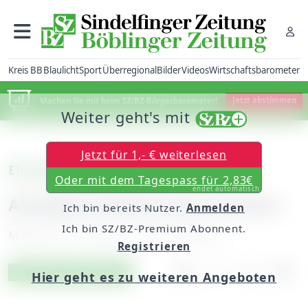
Kreis BB
Blaulicht
Sport
Überregional
Bilder
Videos
Wirtschaftsbarometer
Machen Sie mit beim SZ/BZ-Bürgerbarometer!
Jetzt abstimmen
Weiter geht's mit
Jetzt für 1,- € weiterlesen
Ehningen
Oder mit dem Tagespass für 2,83€
endet automatisch
Autobahn-Brücke wird saniert
Ich bin bereits Nutzer.
Anmelden
Ich bin SZ/BZ-Premium Abonnent.
Mittwoch, 29. Februar 2012, 00:00 Uhr
Registrieren
Artikel vorlesen
Exklusiv für Abonnenten
Hier geht es zu weiteren Angeboten