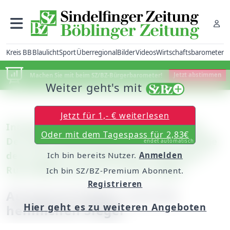
Kreis BB
Blaulicht
Sport
Überregional
Bilder
Videos
Wirtschaftsbarometer
Machen Sie mit beim SZ/BZ-Bürgerbarometer!
Jetzt abstimmen
Weiter geht's mit
Jetzt für 1,- € weiterlesen
Intersport Master um den Hofbräu Cup:
Oder mit dem Tagespass für 2,83€
Der TBV Lemgo gewinnt die fünfte Auflage
endet automatisch
des Turniers im Sindelfinger Glaspalast /
Ich bin bereits Nutzer.
Anmelden
Rund 6000 Zuschauer an zwei Tagen
Ich bin SZ/BZ-Premium Abonnent.
Registrieren
Autogrammjäger sind die
Hier geht es zu weiteren Angeboten
heimlichen Sieger