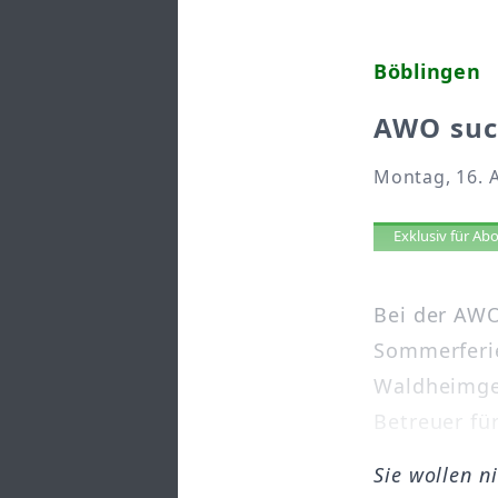
Böblingen
AWO suc
Montag, 16. A
Artikel 
Exklusiv für A
Bei der AWO
Sommerferi
Waldheimgel
Betreuer für 
Sie wollen n