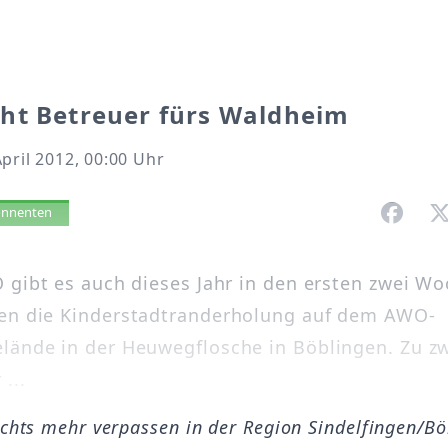
ht Betreuer fürs Waldheim
pril 2012, 00:00 Uhr
vorlesen
bonnenten
 gibt es auch dieses Jahr in den ersten zwei W
en die Kinderstadtranderholung auf dem AWO-
ände in der Heuwegflosche in Böblingen. Zu zw
...
ichts mehr verpassen in der Region Sindelfingen/B