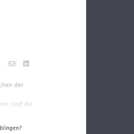
ochen der
eit sind die
öblingen?