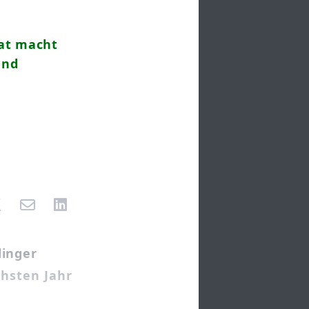
at macht
und
linger
chsten Jahr