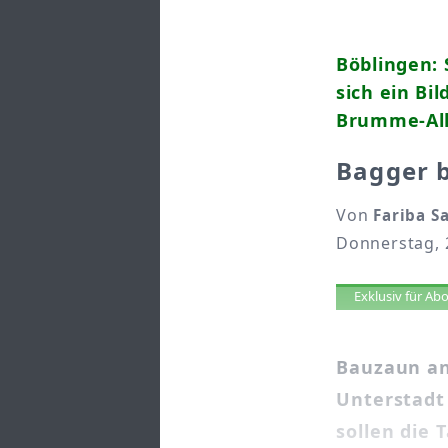
Böblingen:
sich ein Bi
Brumme-Al
Bagger b
Von
Fariba S
Donnerstag, 
Artikel 
Exklusiv für A
Bauzaun an
Unterstadt 
sollen die 