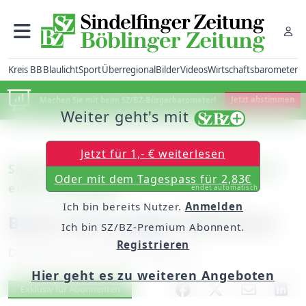
Kreis BB
Blaulicht
Sport
Überregional
Bilder
Videos
Wirtschaftsbarometer
Machen Sie mit beim SZ/BZ-Bürgerbarometer!
Jetzt abstimmen
Weiter geht's mit
Jetzt für 1,- € weiterlesen
Simmozheim: Mittelfeldstraße zu eng für
Oder mit dem Tagespass für 2,83€
einen Lastwagen
endet automatisch
Ich bin bereits Nutzer.
Anmelden
Baum stürzt gegen Wohnhaus
Ich bin SZ/BZ-Premium Abonnent.
Registrieren
Dienstag, 26. Juni 2007, 00:00 Uhr
Hier geht es zu weiteren Angeboten
Artikel vorlesen
Exklusiv für Abonnenten