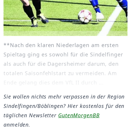
**Nach den klaren Niederlagen am ersten
Spieltag ging es sowohl für die Sindelfinger
als auch für die Dagersheimer darum, den
totalen Saisonfehlstart zu vermeiden. Am
Ende gelang dies dem VfL II durch ...
Sie wollen nichts mehr verpassen in der Region
Sindelfingen/Böblingen? Hier kostenlos für den
täglichen Newsletter
GutenMorgenBB
anmelden.