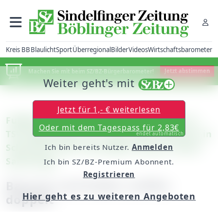
Kreis BB
Blaulicht
Sport
Überregional
Bilder
Videos
Wirtschaftsbarometer
Machen Sie mit beim SZ/BZ-Bürgerbarometer!
Jetzt abstimmen
Weiter geht's mit
Jetzt für 1,- € weiterlesen
Fußball – Bezirksliga: VfL Sindelfingen II –
Oder mit dem Tagespass für 2,83€
TSV Dagersheim 4:2 / Nach dem Fehlstart in
endet automatisch
Schönaich feiert die Müller-Elf den ersten
Ich bin bereits Nutzer.
Anmelden
Saisonsieg
Ich bin SZ/BZ-Premium Abonnent.
Registrieren
Bayazit und Kiefer treffen
Hier geht es zu weiteren Angeboten
doppelt