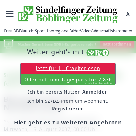
Kreis BB
Blaulicht
Sport
Überregional
Bilder
Videos
Wirtschaftsbarometer
Machen Sie mit beim SZ/BZ-Bürgerbarometer!
Jetzt abstimmen
Weiter geht's mit
Jetzt für 1,- € weiterlesen
Sindelfingen: Siedlung am Görlitzer Weg
Oder mit dem Tagespass für 2,83€
feierte 40. Geburtstag
endet automatisch
Ich bin bereits Nutzer.
Anmelden
Besondere Art der
Ich bin SZ/BZ-Premium Abonnent.
Nachbarschaft
Registrieren
Von
unserer Mitarbeiterin Anne Graf
Hier geht es zu weiteren Angeboten
Mittwoch, 15. August 2007, 00:00 Uhr