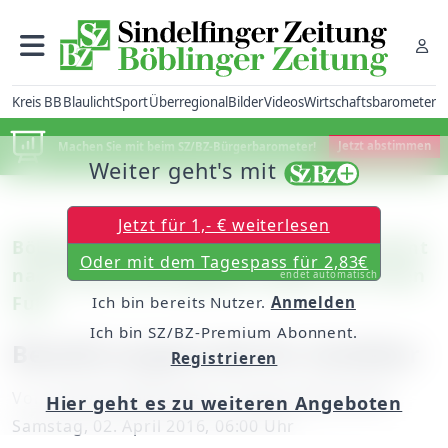
Kreis BB
Blaulicht
Sport
Überregional
Bilder
Videos
Wirtschaftsbarometer
Machen Sie mit beim SZ/BZ-Bürgerbarometer!
Jetzt abstimmen
Weiter geht's mit
Jetzt für 1,- € weiterlesen
Böblingen/Sindelfingen: 30-Jähriger kommt
Oder mit dem Tagespass für 2,83€
nach Untersuchungshaft wieder auf freien
endet automatisch
Fuß
Ich bin bereits Nutzer.
Anmelden
Ich bin SZ/BZ-Premium Abonnent.
Bewährungsstrafe für Zuhälter
Registrieren
Von
unserem Mitarbeiter Thomas Oberdorfer
Hier geht es zu weiteren Angeboten
Samstag, 02. April 2016, 06:00 Uhr