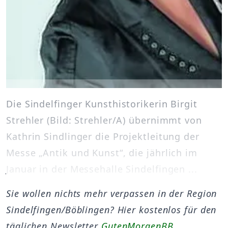
Die Sindelfinger Kunsthistorikerin Birgit
Strehler (Bild: Strehler/A) übernimmt von
Kathrin Sindlinger die Projektleitung der
Messe „Antik und Kunst“, die jährlich im
Januar in der Messehalle Sindelfingen ...
Sie wollen nichts mehr verpassen in der Region
Sindelfingen/Böblingen? Hier kostenlos für den
täglichen Newsletter
GutenMorgenBB