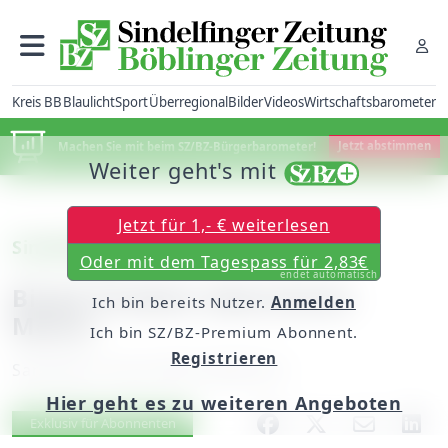
Kreis BB
Blaulicht
Sport
Überregional
Bilder
Videos
Wirtschaftsbarometer
Machen Sie mit beim SZ/BZ-Bürgerbarometer!
Jetzt abstimmen
Weiter geht's mit
Jetzt für 1,- € weiterlesen
Sindelfingen
Oder mit dem Tagespass für 2,83€
endet automatisch
Birgit Strehler übernimmt
Ich bin bereits Nutzer.
Anmelden
Messe
Ich bin SZ/BZ-Premium Abonnent.
Registrieren
Samstag, 18. Juni 2016, 06:00 Uhr
Hier geht es zu weiteren Angeboten
Artikel vorlesen
Exklusiv für Abonnenten