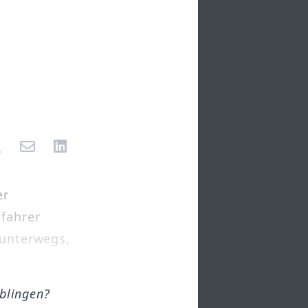
er
dfahrer
 unterwegs,
öblingen?