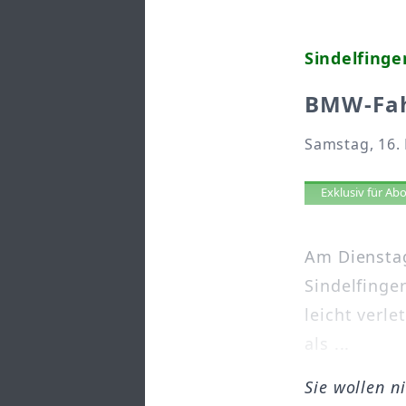
Sindelfinge
BMW-Fah
Samstag, 16. 
Artikel 
Exklusiv für A
Am Dienstag
Sindelfinge
leicht verl
als ...
Sie wollen n