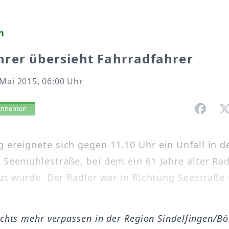
n
rer übersieht Fahrradfahrer
Mai 2015, 06:00 Uhr
vorlesen
bonnenten
 ereignete sich gegen 11.10 Uhr ein Unfall in d
r Seemühlestraße, bei dem ein 61 Jahre alter Ra
etzt wurde. Der Radler war in Richtung Seestraße
ichts mehr verpassen in der Region Sindelfingen/B