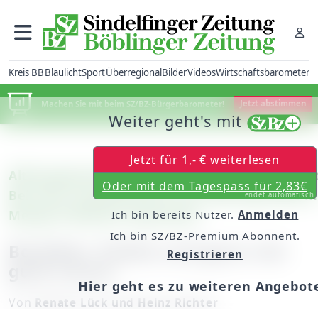
Kreis BB
Blaulicht
Sport
Überregional
Bilder
Videos
Wirtschaftsbarometer
Machen Sie mit beim SZ/BZ-Bürgerbarometer!
Jetzt abstimmen
Weiter geht's mit
Jetzt für 1,- € weiterlesen
Althengstett/Aidlingen/Darmsheim/Magstad
Oder mit dem Tagespass für 2,83€
Bei einer Feschtles-Tour am Vatertag trifft 
endet automatisch
Menge fröhlicher Menschen
Ich bin bereits Nutzer.
Anmelden
Ich bin SZ/BZ-Premium Abonnent.
Bockbier, Paella und ganz viel
Registrieren
gute Laune
Hier geht es zu weiteren Angebot
Von
Renate Lück und Heinz Richter