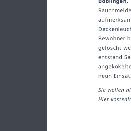
Böblingen.
Rauchmelde
aufmerksam,
Deckenleuch
Bewohner be
gelöscht we
entstand Sa
angekokelte
neun Einsat
Sie wollen n
Hier kostenl