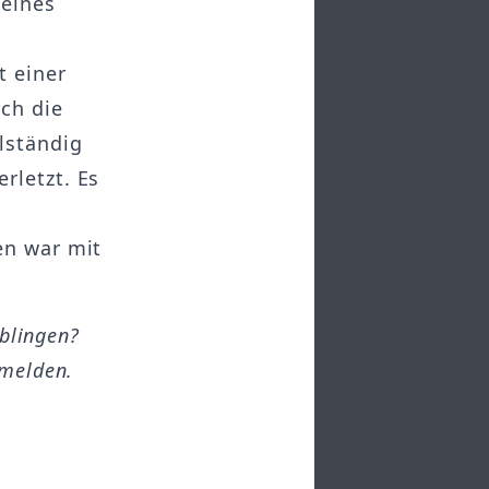
 eines
t einer
ch die
lständig
rletzt. Es
en war mit
öblingen?
melden.