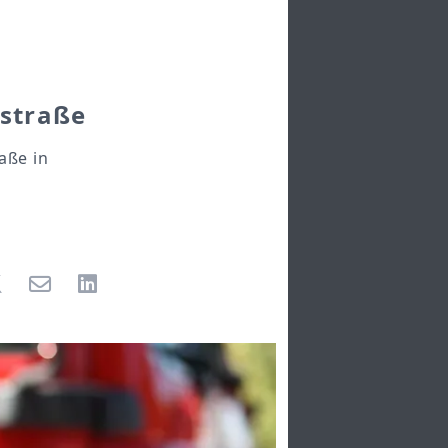
dstraße
aße in