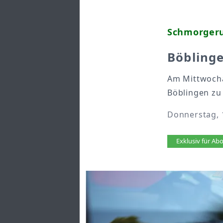
Schmorgeru
Böbling
Am Mittwocha
Böblingen zu
Donnerstag, 
Artikel 
Exklusiv für A