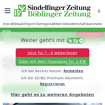
Kreis BB
Blaulicht
Sport
Überregional
Bilder
Videos
Wirtschaftsbarometer
Machen Sie mit beim SZ/BZ-Bürgerbarometer!
Jetzt abstimmen
Weiter geht's mit
Jetzt für 1,- € weiterlesen
Böblingen: Unfallflucht beim
Oder mit dem Tagespass für 2,83€
Wertstoffhof
endet automatisch
Ich bin bereits Nutzer.
Anmelden
Dienstag, 05. Januar 2021, 10:55 Uhr
Ich bin SZ/BZ-Premium Abonnent.
Registrieren
Artikel vorlesen
Exklusiv für Abonnenten
Hier geht es zu weiteren Angeboten