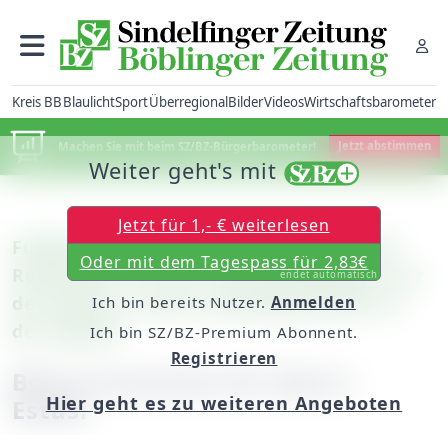
Kreis BB
Blaulicht
Sport
Überregional
Bilder
Videos
Wirtschaftsbarometer
Machen Sie mit beim SZ/BZ-Bürgerbarometer!
Jetzt abstimmen
Weiter geht's mit
Jetzt für 1,- € weiterlesen
Fußball – WFV-Pokal: SV Böblingen – SSV
Oder mit dem Tagespass für 2,83€
Reutlingen 1:5 (1:4) / Die SVB offenbart vor
endet automatisch
der Pause zu viele Unzulänglichkeiten in
Ich bin bereits Nutzer.
Anmelden
der Abwehr
Ich bin SZ/BZ-Premium Abonnent.
Registrieren
Böses Erwachen für Mario
Hier geht es zu weiteren Angeboten
Estasi