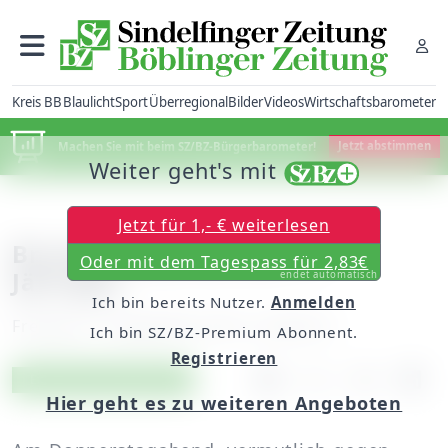
Kreis BB
Blaulicht
Sport
Überregional
Bilder
Videos
Wirtschaftsbarometer
Machen Sie mit beim SZ/BZ-Bürgerbarometer!
Jetzt abstimmen
Weiter geht's mit
Jetzt für 1,- € weiterlesen
Brutaler Überfall auf 17-
Oder mit dem Tagespass für 2,83€
Jährigen
endet automatisch
Ich bin bereits Nutzer.
Anmelden
Freitag, 21. September 2012, 12:46 Uhr
Ich bin SZ/BZ-Premium Abonnent.
Registrieren
Artikel vorlesen
Exklusiv für Abonnenten
Hier geht es zu weiteren Angeboten