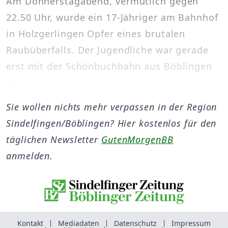
Am Donnerstagabend, vermutlich gegen
22.50 Uhr, wurde ein 17-Jähriger am Bahnhof
in Holzgerlingen Opfer eines brutalen
Raubüberfalls. Der Jugendliche war gerade
erst mit der Schönbuchbahn aus Böblingen
...
Sie wollen nichts mehr verpassen in der Region
Sindelfingen/Böblingen? Hier kostenlos für den
täglichen Newsletter
GutenMorgenBB
anmelden.
Kontakt
Mediadaten
Datenschutz
Impressum