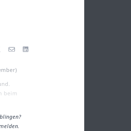
ember)
und.
rn beim
öblingen?
melden.