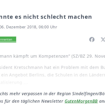
nnte es nicht schlecht machen
06. Dezember 2018, 06:00 Uhr
vorlesen
bonnenten
chmann kämpft um Kompetenzen“ (SZ/BZ 29. Nov
sident Kretschmann hat ein Problem mit dem B
t ein Angebot Berlins, die Schulen in den Lände
lisierung ...
ichts mehr verpassen in der Region Sindelfingen/B
os für den täglichen Newsletter
GutenMorgenBB
an