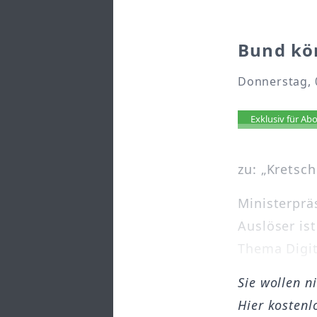
Bund kö
Donnerstag, 
Artikel 
Exklusiv für A
zu: „Krets
Ministerprä
Auslöser is
Thema Digita
Sie wollen n
Hier kostenl