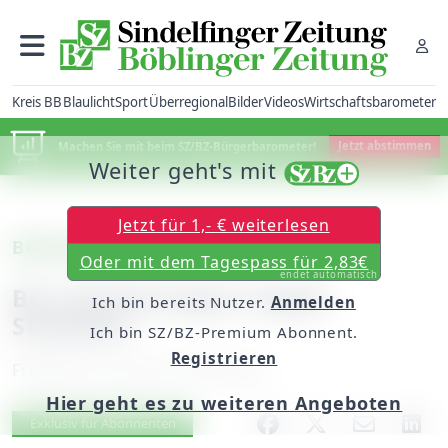
Kreis BB
Blaulicht
Sport
Überregional
Bilder
Videos
Wirtschaftsbarometer
Machen Sie mit beim SZ/BZ-Bürgerbarometer!
Jetzt abstimmen
Weiter geht's mit
Jetzt für 1,- € weiterlesen
Böblingen
Oder mit dem Tagespass für 2,83€
endet automatisch
Bus-Umleitungen wegen
Ich bin bereits Nutzer.
Anmelden
Stadtfest
Ich bin SZ/BZ-Premium Abonnent.
Registrieren
Freitag, 03. Juli 2015, 06:00 Uhr
Hier geht es zu weiteren Angeboten
Artikel vorlesen
Exklusiv für Abonnenten