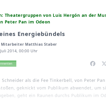
en: Theatergruppen von Luis Hergón an der Mu
n Peter Pan im Odeon
eines Energiebündels
Mitarbeiter Matthias Staber
 Juli 2014, 00:00 Uhr
vorlesen
bonnenten
 Schneider als die Fee Tinkerbell, von Peter Pan
rstoßen, geknickt vom Publikum abwendet, um si
ugeben, geht ein Raunen durchs Publikum im O