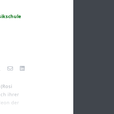
sikschule
 (Rosi
ch ihrer
deon der