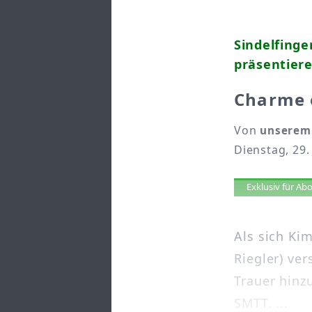
Sindelfing
präsentiere
Charme 
Von
unserem 
Dienstag, 29.
Artikel 
Exklusiv für A
Als sich Kim
Riegler) ve
Trauer hinz
SMTT. ...