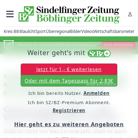
Kreis BB
Blaulicht
Sport
Überregional
Bilder
Videos
Wirtschaftsbarometer
Machen Sie mit beim SZ/BZ-Bürgerbarometer!
Jetzt abstimmen
Weiter geht's mit
Jetzt für 1,- € weiterlesen
Sindelfingen: Stadtmusikdirektor Markus
Oder mit dem Tagespass für 2,83€
Nau will das Jubiläumsjahr 60 Jahre SMTT
endet automatisch
fast wie geplant zu Ende bringen
Ich bin bereits Nutzer.
Anmelden
Ich bin SZ/BZ-Premium Abonnent.
Corona und die SMTT: „Das
Registrieren
Virus schlägt immer mal ein“
Hier geht es zu weiteren Angeboten
2020 ist nicht nur das Corona-Jahr. 2020 ist auch