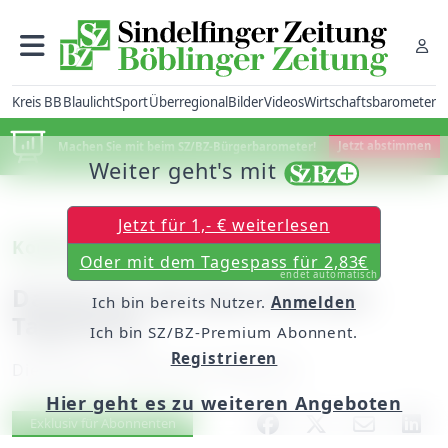
Kreis BB
Blaulicht
Sport
Überregional
Bilder
Videos
Wirtschaftsbarometer
Machen Sie mit beim SZ/BZ-Bürgerbarometer!
Jetzt abstimmen
Weiter geht's mit
Jetzt für 1,- € weiterlesen
Kommentar
Oder mit dem Tagespass für 2,83€
endet automatisch
Danke für die Extra-Portion
Ich bin bereits Nutzer.
Anmelden
Tageslicht
Ich bin SZ/BZ-Premium Abonnent.
Registrieren
Dienstag, 31. März 2015, 06:00 Uhr
Hier geht es zu weiteren Angeboten
Artikel vorlesen
Exklusiv für Abonnenten