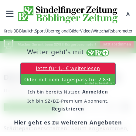
Kreis BB
Blaulicht
Sport
Überregional
Bilder
Videos
Wirtschaftsbarometer
Machen Sie mit beim SZ/BZ-Bürgerbarometer!
Jetzt abstimmen
Weiter geht's mit
Jetzt für 1,- € weiterlesen
Das 20-Jährige kann kommen
Oder mit dem Tagespass für 2,83€
endet automatisch
Dienstag, 11. September 2007, 00:00 Uhr
Ich bin bereits Nutzer.
Anmelden
Ich bin SZ/BZ-Premium Abonnent.
Artikel vorlesen
Exklusiv für Abonnenten
Registrieren
Hier geht es zu weiteren Angeboten
Städtepartnerschaften: Kaum angekommen,