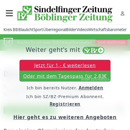
Kreis BB
Blaulicht
Sport
Überregional
Bilder
Videos
Wirtschaftsbarometer
Machen Sie mit beim SZ/BZ-Bürgerbarometer!
Jetzt abstimmen
Weiter geht's mit
Jetzt für 1,- € weiterlesen
Das Fachwissen ist gefragt
Oder mit dem Tagespass für 2,83€
endet automatisch
Von
unserem Redakteur Philipp Hamann
Ich bin bereits Nutzer.
Anmelden
Samstag, 02. August 2008, 00:00 Uhr
Ich bin SZ/BZ-Premium Abonnent.
Registrieren
Artikel vorlesen
Exklusiv für Abonnenten
Hier geht es zu weiteren Angeboten