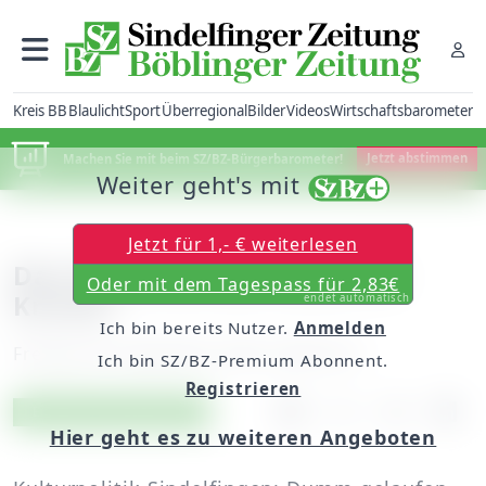
Kreis BB
Blaulicht
Sport
Überregional
Bilder
Videos
Wirtschaftsbarometer
Machen Sie mit beim SZ/BZ-Bürgerbarometer!
Jetzt abstimmen
Weiter geht's mit
Jetzt für 1,- € weiterlesen
Das Kreuz mit der Kunst im
Oder mit dem Tagespass für 2,83€
Kreisel
endet automatisch
Ich bin bereits Nutzer.
Anmelden
Freitag, 28. September 2007, 00:00 Uhr
Ich bin SZ/BZ-Premium Abonnent.
Registrieren
Artikel vorlesen
Exklusiv für Abonnenten
Hier geht es zu weiteren Angeboten