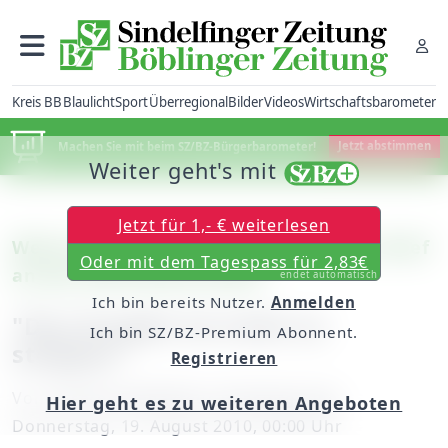
Kreis BB
Blaulicht
Sport
Überregional
Bilder
Videos
Wirtschaftsbarometer
Machen Sie mit beim SZ/BZ-Bürgerbarometer!
Jetzt abstimmen
Weiter geht's mit
Jetzt für 1,- € weiterlesen
Weil im Schönbuch/Stuttgart: Offener Brief
Oder mit dem Tagespass für 2,83€
an den SPD-Kreisvorstand
endet automatisch
Ich bin bereits Nutzer.
Anmelden
"Das Projekt ist nicht zu
Ich bin SZ/BZ-Premium Abonnent.
stoppen"
Registrieren
Von
unserem Redakteur Hansjörg Jung
Hier geht es zu weiteren Angeboten
Donnerstag, 19. August 2010, 00:00 Uhr