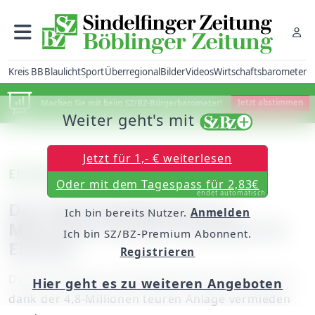
Kreis BB
Blaulicht
Sport
Überregional
Bilder
Videos
Wirtschaftsbarometer
Machen Sie mit beim SZ/BZ-Bürgerbarometer!
Jetzt abstimmen
Weiter geht's mit
Jetzt für 1,- € weiterlesen
Ehningen
Oder mit dem Tagespass für 2,83€
endet automatisch
Das Rückhaltebecken im
Ich bin bereits Nutzer.
Anmelden
Maurener Tal war erstmals im
Ich bin SZ/BZ-Premium Abonnent.
Einsatz
Registrieren
Das Hochwasser in Ehningen konnte Anfang Juni
Hier geht es zu weiteren Angeboten
dank der 4,8-Millionen teuren Anlage vermieden