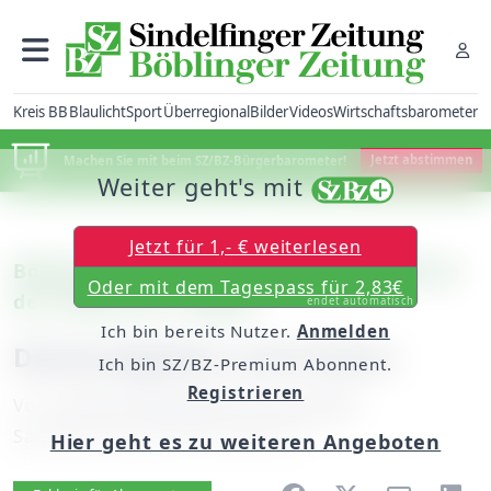
Kreis BB
Blaulicht
Sport
Überregional
Bilder
Videos
Wirtschaftsbarometer
Machen Sie mit beim SZ/BZ-Bürgerbarometer!
Jetzt abstimmen
Weiter geht's mit
Jetzt für 1,- € weiterlesen
Böblingen: Dreitägiges Erlebnis-Praktikum
Oder mit dem Tagespass für 2,83€
der Polizei ab 2. August
endet automatisch
Ich bin bereits Nutzer.
Anmelden
Denkaufgaben und Fitness
Ich bin SZ/BZ-Premium Abonnent.
Registrieren
Von
unserem Mitarbeiter Peter Maier
Samstag, 30. Juli 2016, 06:00 Uhr
Hier geht es zu weiteren Angeboten