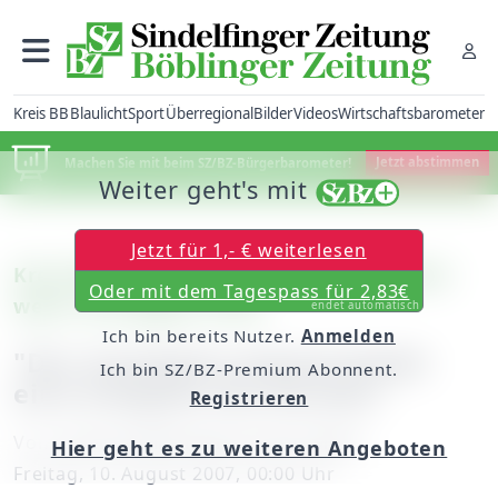
Kreis BB
Blaulicht
Sport
Überregional
Bilder
Videos
Wirtschaftsbarometer
Machen Sie mit beim SZ/BZ-Bürgerbarometer!
Jetzt abstimmen
Weiter geht's mit
Jetzt für 1,- € weiterlesen
Kreis Böblingen: Landrat Bernhard Maier
Oder mit dem Tagespass für 2,83€
wehrt sich gegen Kritik
endet automatisch
Ich bin bereits Nutzer.
Anmelden
"Der Autobahn-Deckel bleibt
Ich bin SZ/BZ-Premium Abonnent.
eine Aufgabe des Bundes"
Registrieren
Von
unserem Mitarbeiter Peter Maier
Hier geht es zu weiteren Angeboten
Freitag, 10. August 2007, 00:00 Uhr