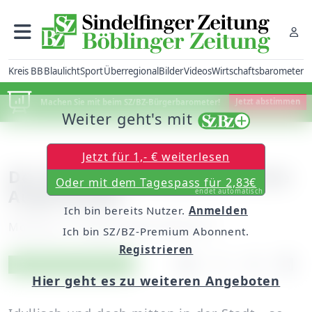
Kreis BB
Blaulicht
Sport
Überregional
Bilder
Videos
Wirtschaftsbarometer
Machen Sie mit beim SZ/BZ-Bürgerbarometer!
Jetzt abstimmen
Weiter geht's mit
Jetzt für 1,- € weiterlesen
Der Blick in den Garten ist eine
Oder mit dem Tagespass für 2,83€
Augenweide
endet automatisch
Ich bin bereits Nutzer.
Anmelden
Montag, 13. August 2007, 00:00 Uhr
Ich bin SZ/BZ-Premium Abonnent.
Registrieren
Artikel vorlesen
Exklusiv für Abonnenten
Hier geht es zu weiteren Angeboten