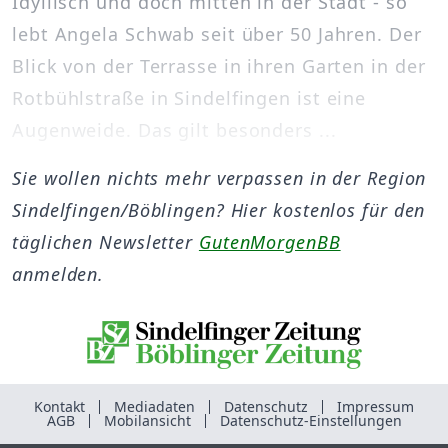
Idyllisch und doch mitten in der Stadt - so
lebt Angela Schwab seit über 50 Jahren. Der
Blick von der Terrasse in ihren Garten in der
Rotbühlstraße in Sindelfingen ist eine
Augenweide. Das gilt besonders ...
Sie wollen nichts mehr verpassen in der Region
Sindelfingen/Böblingen? Hier kostenlos für den
täglichen Newsletter
GutenMorgenBB
anmelden.
Kontakt
Mediadaten
Datenschutz
Impressum
AGB
Mobilansicht
Datenschutz-Einstellungen