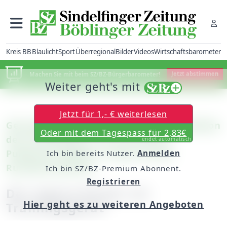
Kreis BB
Blaulicht
Sport
Überregional
Bilder
Videos
Wirtschaftsbarometer
Machen Sie mit beim SZ/BZ-Bürgerbarometer!
Jetzt abstimmen
Weiter geht's mit
Jetzt für 1,- € weiterlesen
Gesundheitssport: "Fit mit Sigi" im Paladion
Oder mit dem Tagespass für 2,83€
der SV Böblingen ist ein absoluter
endet automatisch
Publikums-Magnet / Fokus auf die
Ich bin bereits Nutzer.
Anmelden
Rumpfmuskulatur
Ich bin SZ/BZ-Premium Abonnent.
Registrieren
Der eigene Körper als
Hier geht es zu weiteren Angeboten
Trainingsgerät