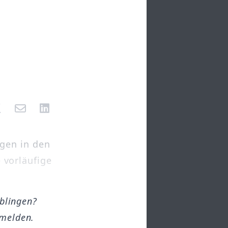
gen in den
e vorläufige
öblingen?
melden.