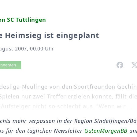
n SC Tuttlingen
e Heimsieg ist eingeplant
August 2007, 00:00 Uhr
vorlesen
bonnenten
esliga-Neulinge von den Sportfreunden Gechin
Spielen nur zwei Treffer erzielen konnte, fällt di
Aufsteiger nicht so schlecht aus. "Wenn wir ...
ichts mehr verpassen in der Region Sindelfingen/B
os für den täglichen Newsletter
GutenMorgenBB
an