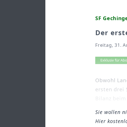
SF Gechinge
Der erst
Freitag, 31. 
Artikel 
Exklusiv für A
Obwohl Land
ersten drei 
Bilanz beim 
Sie wollen n
Hier kostenl