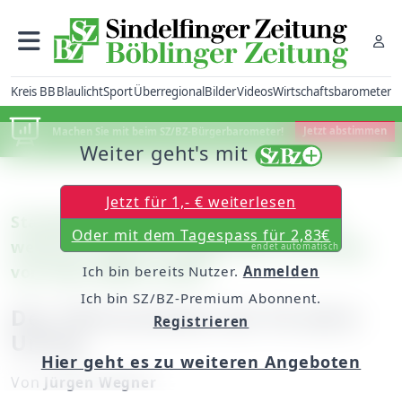
Kreis BB
Blaulicht
Sport
Überregional
Bilder
Videos
Wirtschaftsbarometer
Machen Sie mit beim SZ/BZ-Bürgerbarometer!
Jetzt abstimmen
Weiter geht's mit
Jetzt für 1,- € weiterlesen
Standpunkt: Die Unfallstatistik ist ein
Oder mit dem Tagespass für 2,83€
weiteres Argument gegen den Vorschlag
endet automatisch
von Peter Bleser (CDU)
Ich bin bereits Nutzer.
Anmelden
Ich bin SZ/BZ-Premium Abonnent.
Der Führerschein mit 16 wäre
Registrieren
Unfug
Hier geht es zu weiteren Angeboten
Von
Jürgen Wegner