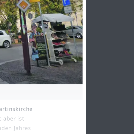
rtinskirche
 aber ist
nden Jahres