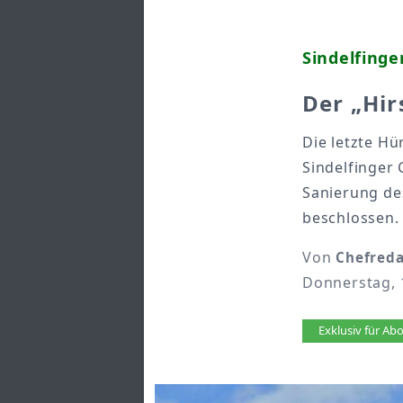
Sindelfinge
Der „Hir
Die letzte H
Sindelfinger
Sanierung de
beschlossen.
Von
Chefreda
Donnerstag, 
Artikel 
Exklusiv für A