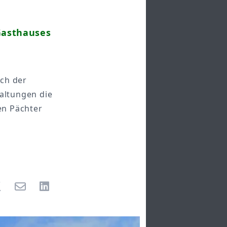
Gasthauses
uch der
altungen die
en Pächter