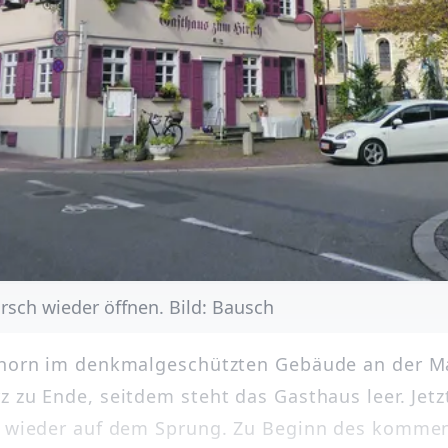
rsch wieder öffnen. Bild: Bausch
fhorn im denkmalgeschützten Gebäude an der Ma
 zu Ende, seitdem steht das Gasthaus leer. Jetzt
“ wieder auf dem Sprung. Zu Beginn des komme