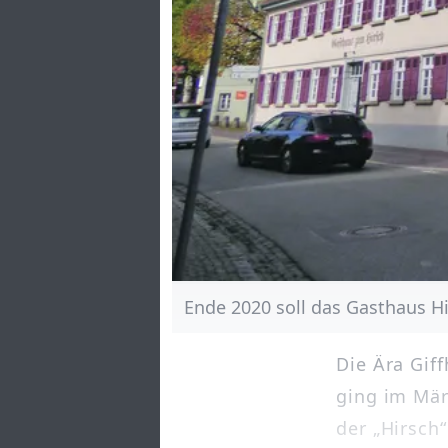
Ende 2020 soll das Gasthaus Hi
Die Ära Gif
ging im März
der „Hirsch