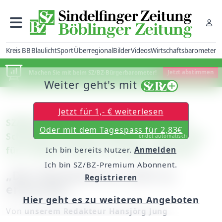
Kreis BB
Blaulicht
Sport
Überregional
Bilder
Videos
Wirtschaftsbarometer
Machen Sie mit beim SZ/BZ-Bürgerbarometer!
Jetzt abstimmen
Weiter geht's mit
Jetzt für 1,- € weiterlesen
SZ/BZ-Sommertour: In den Kellern der
Oder mit dem Tagespass für 2,83€
Schönbuch Braumanufaktur / Volle Tanks
endet automatisch
für trockene Kehlen im heißen Sommer
Ich bin bereits Nutzer.
Anmelden
Ich bin SZ/BZ-Premium Abonnent.
„Der Notstand ist nicht zu
Registrieren
erwarten“
Hier geht es zu weiteren Angeboten
Von
unserem Redakteur Hansjörg Jung