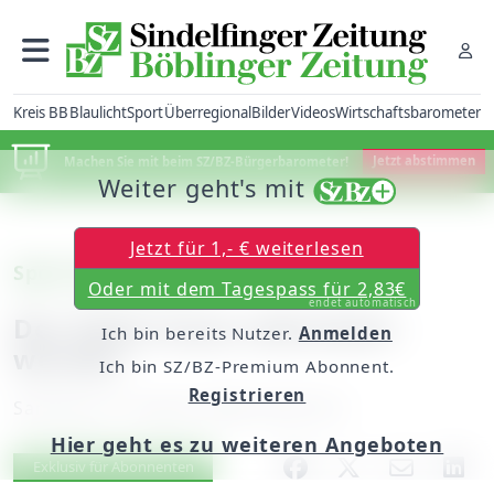
Kreis BB
Blaulicht
Sport
Überregional
Bilder
Videos
Wirtschaftsbarometer
Machen Sie mit beim SZ/BZ-Bürgerbarometer!
Jetzt abstimmen
Weiter geht's mit
Jetzt für 1,- € weiterlesen
Sport-Kommentar
Oder mit dem Tagespass für 2,83€
endet automatisch
Der Pokal muss reformiert
Ich bin bereits Nutzer.
Anmelden
werden
Ich bin SZ/BZ-Premium Abonnent.
Registrieren
Samstag, 16. August 2008, 00:00 Uhr
Hier geht es zu weiteren Angeboten
Artikel vorlesen
Exklusiv für Abonnenten