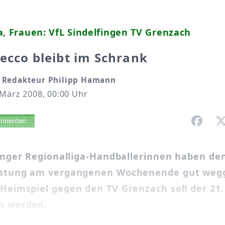
a, Frauen: VfL Sindelfingen TV Grenzach
ecco bleibt im Schrank
 Redakteur Philipp Hamann
 März 2008, 00:00 Uhr
vorlesen
bonnenten
finger Regionalliga-Handballerinnen haben de
stung am vergangenen Wochenende gut wegg
Heimspiel gegen den TV Grenzach soll der 21.
n werden.
...