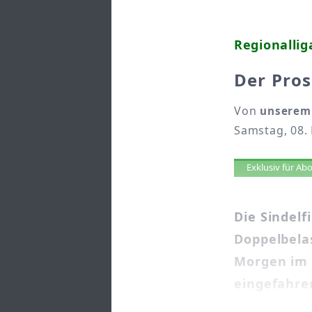
Regionallig
Der Pros
Von
unserem
Samstag, 08.
Artikel 
Exklusiv für A
Die Sindel
Doppelbela
Morgen im 
eingefahre