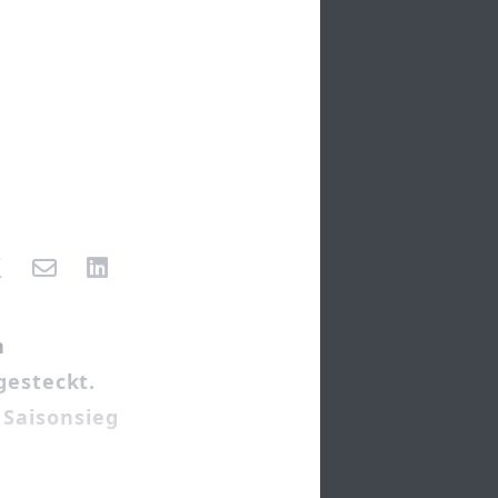
n
esteckt.
 Saisonsieg