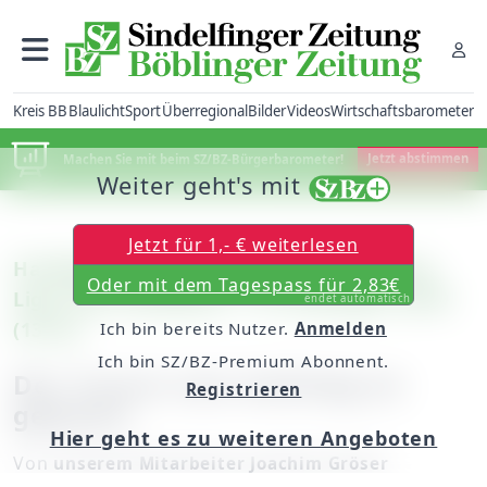
Kreis BB
Blaulicht
Sport
Überregional
Bilder
Videos
Wirtschaftsbarometer
Machen Sie mit beim SZ/BZ-Bürgerbarometer!
Jetzt abstimmen
Weiter geht's mit
Jetzt für 1,- € weiterlesen
Handball – Relegation zur Württemberg-
Oder mit dem Tagespass für 2,83€
Liga: HSG Schönbuch – SV Vaihingen 29:29
endet automatisch
(13:15)
Ich bin bereits Nutzer.
Anmelden
Ich bin SZ/BZ-Premium Abonnent.
Der Traum vom Aufstieg ist
Registrieren
geplatzt
Hier geht es zu weiteren Angeboten
Von
unserem Mitarbeiter Joachim Gröser