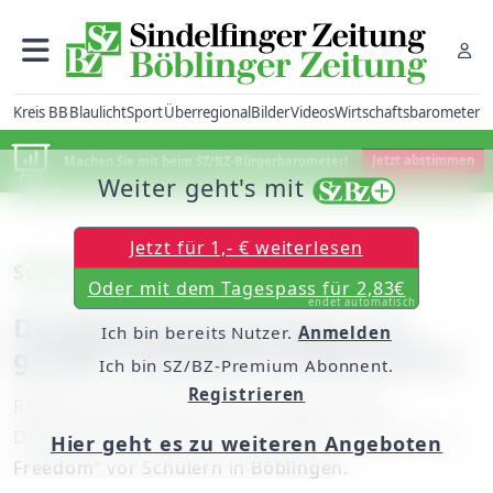
Kreis BB
Blaulicht
Sport
Überregional
Bilder
Videos
Wirtschaftsbarometer
Machen Sie mit beim SZ/BZ-Bürgerbarometer!
Jetzt abstimmen
Weiter geht's mit
Jetzt für 1,- € weiterlesen
Surfen als zentrales Motiv
Oder mit dem Tagespass für 2,83€
endet automatisch
Die Bedeutung Europas auf
Ich bin bereits Nutzer.
Anmelden
großer Leinwand im Bärenkino
Ich bin SZ/BZ-Premium Abonnent.
Registrieren
Regisseur Constantin Gross zeigt seinen
Dokumentarfilm „Surf on, Europe! - A Promise of
Hier geht es zu weiteren Angeboten
Freedom“ vor Schülern in Böblingen.