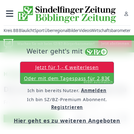
Kreis BB
Blaulicht
Sport
Überregional
Bilder
Videos
Wirtschaftsbarometer
Machen Sie mit beim SZ/BZ-Bürgerbarometer!
Jetzt abstimmen
Weiter geht's mit
Jetzt für 1,- € weiterlesen
Holzgerlingen
Oder mit dem Tagespass für 2,83€
endet automatisch
Die ersten Kinder sind schon da
Ich bin bereits Nutzer.
Anmelden
Ich bin SZ/BZ-Premium Abonnent.
Freitag, 12. September 2008, 00:00 Uhr
Registrieren
Artikel vorlesen
Exklusiv für Abonnenten
Hier geht es zu weiteren Angeboten