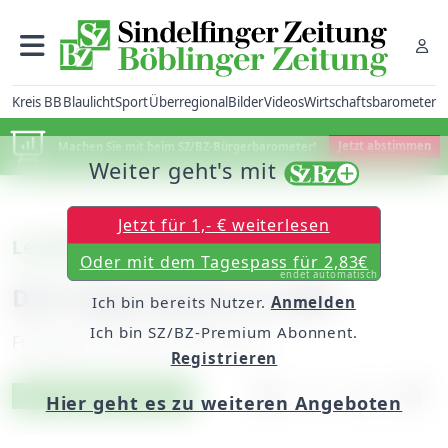
Kreis BB
Blaulicht
Sport
Überregional
Bilder
Videos
Wirtschaftsbarometer
Machen Sie mit beim SZ/BZ-Bürgerbarometer!
Jetzt abstimmen
Weiter geht's mit
Jetzt für 1,- € weiterlesen
Leserbrief
Oder mit dem Tagespass für 2,83€
endet automatisch
Die Frage kommt zu spät
Ich bin bereits Nutzer.
Anmelden
Ich bin SZ/BZ-Premium Abonnent.
Freitag, 02. Juli 2010, 00:00 Uhr
Registrieren
Artikel vorlesen
Exklusiv für Abonnenten
Hier geht es zu weiteren Angeboten