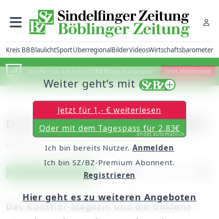
Kreis BB
Blaulicht
Sport
Überregional
Bilder
Videos
Wirtschaftsbarometer
Machen Sie mit beim SZ/BZ-Bürgerbarometer!
Jetzt abstimmen
Weiter geht's mit
Jetzt für 1,- € weiterlesen
Die Goldene Künstler-Gala 2007
Oder mit dem Tagespass für 2,83€
endet automatisch
Mittwoch, 17. Oktober 2007, 00:00 Uhr
Ich bin bereits Nutzer.
Anmelden
Ich bin SZ/BZ-Premium Abonnent.
Artikel vorlesen
Exklusiv für Abonnenten
Registrieren
Hier geht es zu weiteren Angeboten
Das Künstler-Magazin und die Goldene