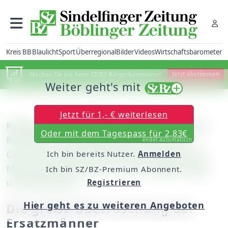
Kreis BB
Blaulicht
Sport
Überregional
Bilder
Videos
Wirtschaftsbarometer
Machen Sie mit beim SZ/BZ-Bürgerbarometer!
Jetzt abstimmen
Weiter geht's mit
Jetzt für 1,- € weiterlesen
Radsport: Matthias Pfrommer und Nicola
Oder mit dem Tagespass für 2,83€
Rohrbach vom Magstadter Bike-Team
endet automatisch
Centurion-Vaude holen beim schwersten
Ich bin bereits Nutzer.
Anmelden
Mountainbike-Rennen zwei Etappensiege
Ich bin SZ/BZ-Premium Abonnent.
und Rang zwei
Registrieren
Hier geht es zu weiteren Angeboten
Die große Überraschung der
Ersatzmänner