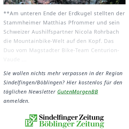
**Am unteren Ende der Erdkugel stellten der
Stammheimer Matthias Pfrommer und sein
Schweizer Aushilfspartner Nicola Rohrbach
die Mountainbike-Welt auf den Kopf. Das
Duo vom Magstadter Bike-Team Centurion-
Vaude ...
Sie wollen nichts mehr verpassen in der Region
Sindelfingen/Böblingen? Hier kostenlos für den
täglichen Newsletter
GutenMorgenBB
anmelden.