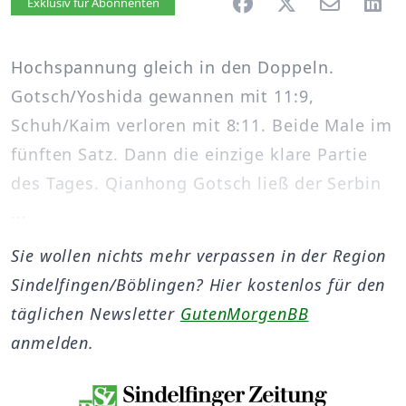
Artikel vorlesen
Exklusiv für Abonnenten
Hochspannung gleich in den Doppeln.
Gotsch/Yoshida gewannen mit 11:9,
Schuh/Kaim verloren mit 8:11. Beide Male im
fünften Satz. Dann die einzige klare Partie
des Tages. Qianhong Gotsch ließ der Serbin
...
Sie wollen nichts mehr verpassen in der Region
Sindelfingen/Böblingen? Hier kostenlos für den
täglichen Newsletter
GutenMorgenBB
anmelden.