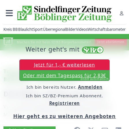
Kreis BB
Blaulicht
Sport
Überregional
Bilder
Videos
Wirtschaftsbarometer
Machen Sie mit beim SZ/BZ-Bürgerbarometer!
Jetzt abstimmen
Weiter geht's mit
Jetzt für 1,- € weiterlesen
Tischtennis – Bundesliga, Frauen: SV
Oder mit dem Tagespass für 2,83€
Böblingen – Bad Driburg 6:1
endet automatisch
Ich bin bereits Nutzer.
Anmelden
Die Küken spielen groß auf
Ich bin SZ/BZ-Premium Abonnent.
Registrieren
Von
unserem Mitarbeiter Manfred Schneider
Montag, 17. November 2014, 00:00 Uhr
Hier geht es zu weiteren Angeboten