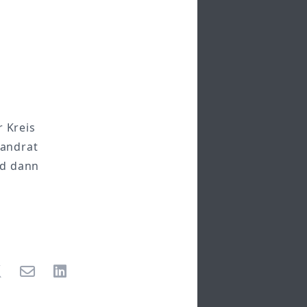
r Kreis
Landrat
nd dann