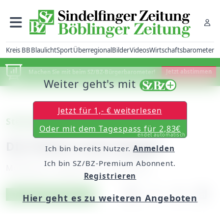
Kreis BB
Blaulicht
Sport
Überregional
Bilder
Videos
Wirtschaftsbarometer
Machen Sie mit beim SZ/BZ-Bürgerbarometer!
Jetzt abstimmen
Weiter geht's mit
Jetzt für 1,- € weiterlesen
Steinenbronn
Oder mit dem Tagespass für 2,83€
endet automatisch
Die Polizei sucht Zeugen
Ich bin bereits Nutzer.
Anmelden
Ich bin SZ/BZ-Premium Abonnent.
Montag, 25. August 2014, 00:00 Uhr
Registrieren
Artikel vorlesen
Exklusiv für Abonnenten
Hier geht es zu weiteren Angeboten