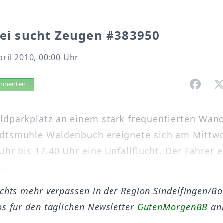
zei sucht Zeugen #383950
pril 2010, 00:00 Uhr
vorlesen
bonnenten
dparkplatz an einem stark frequentierten Wan
dtsmühle Waldenbuch ereignete sich am Mittwo
Uhr bis 17.40 Uhr eine Unfallflucht. Der Fahrer 
..
ichts mehr verpassen in der Region Sindelfingen/B
os für den täglichen Newsletter
GutenMorgenBB
an