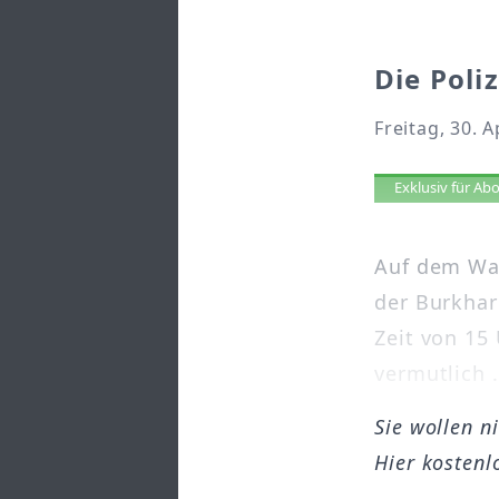
Die Poli
Freitag, 30. A
Artikel 
Exklusiv für A
Auf dem Wal
der Burkhar
Zeit von 15 
vermutlich .
Sie wollen n
Hier kostenl