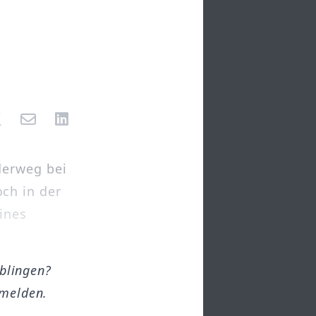
derweg bei
ch in der
eines
öblingen?
melden.