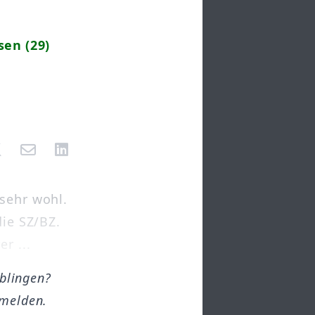
sen (29)
 sehr wohl.
die SZ/BZ.
r ...
öblingen?
melden.