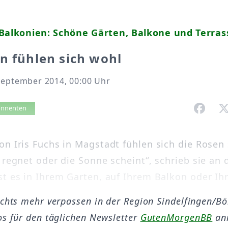
Balkonien: Schöne Gärten, Balkone und Terras
n fühlen sich wohl
September 2014, 00:00 Uhr
vorlesen
bonnenten
on Iris Fuchs in Magstadt fühlen sich die Rosen
 regnet oder die Sonne scheint“, schrieb sie an 
t es in Ihrem Garten, auf Ihrem Balkon oder Ihre
ichts mehr verpassen in der Region Sindelfingen/B
os für den täglichen Newsletter
GutenMorgenBB
an