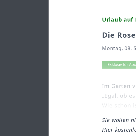
Urlaub auf 
Die Rose
Montag, 08. 
Artikel 
Exklusiv für A
Im Garten v
„Egal, ob es
Wie schön is
Sie wollen n
Hier kostenl