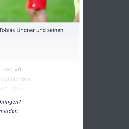
 Tobias Lindner und seinen
 den VfL
rraschenden
n ihre ...
öblingen?
melden.