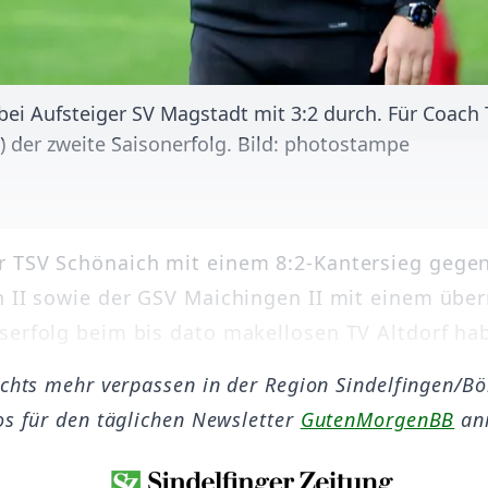
 bei Aufsteiger SV Magstadt mit 3:2 durch. Für Coach
d) der zweite Saisonerfolg. Bild: photostampe
 TSV Schönaich mit einem 8:2-Kantersieg gegen
n II sowie der GSV Maichingen II mit einem übe
serfolg beim bis dato makellosen TV Altdorf habe
ichts mehr verpassen in der Region Sindelfingen/B
os für den täglichen Newsletter
GutenMorgenBB
an