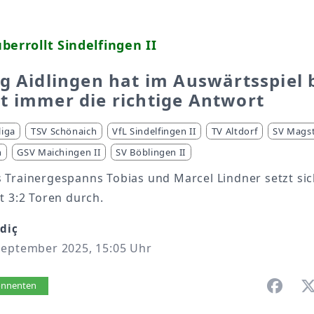
berrollt Sindelfingen II
g Aidlingen hat im Auswärtsspiel 
 immer die richtige Antwort
liga
TSV Schönaich
VfL Sindelfingen II
TV Altdorf
SV Mags
n
GSV Maichingen II
SV Böblingen II
 Trainergespanns Tobias und Marcel Lindner setzt si
t 3:2 Toren durch.
zdiç
September 2025, 15:05 Uhr
vorlesen
bonnenten