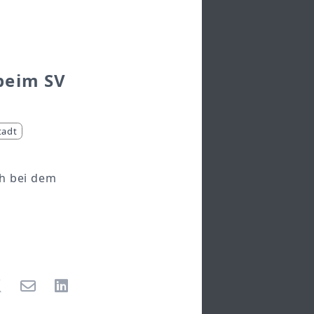
beim SV
tadt
ch bei dem