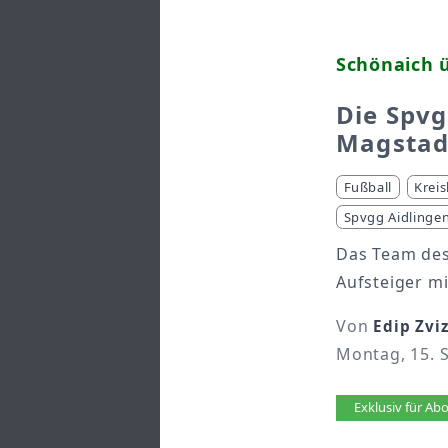
Schönaich ü
Die Spvg
Magstadt
Fußball
Kreis
Spvgg Aidlinge
Das Team des
Aufsteiger mi
Von
Edip Zvi
Montag, 15. 
Artikel 
Exklusiv für A