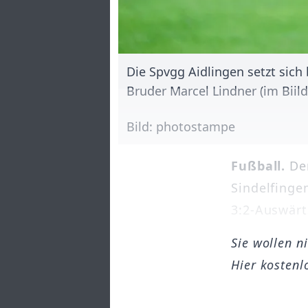
Die Spvgg Aidlingen setzt sich
Bruder Marcel Lindner (im Biil
Bild: photostampe
Fußball.
Der
Sindelfinge
3:2-Auswärt
Sie wollen n
Hier kostenl